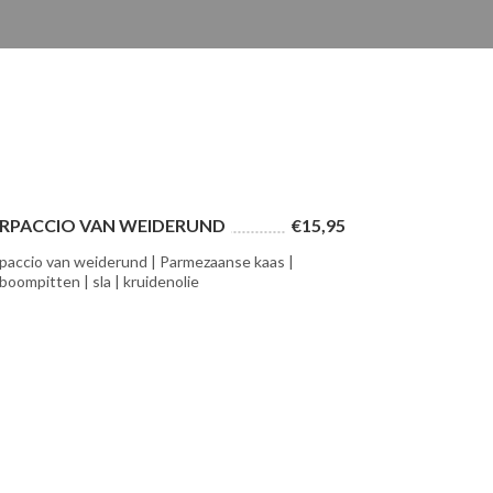
RPACCIO VAN WEIDERUND
€15,95
paccio van weiderund | Parmezaanse kaas |
nboompitten | sla | kruidenolie