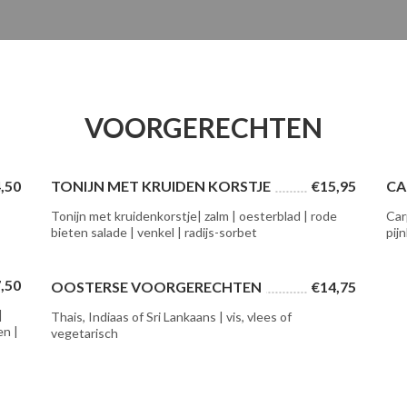
VOORGERECHTEN
,50
TONIJN MET KRUIDEN KORSTJE
€15,95
CA
|
Tonijn met kruidenkorstje| zalm | oesterblad | rode
Car
bieten salade | venkel | radijs-sorbet
pij
,50
OOSTERSE VOORGERECHTEN
€14,75
|
Thais, Indiaas of Sri Lankaans | vis, vlees of
en |
vegetarisch