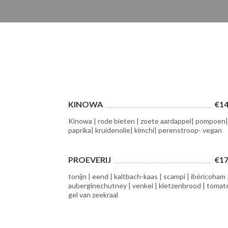
KINOWA
€14
Kinowa | rode bieten | zoete aardappel| pompoen
paprika| kruidenolie| kimchi| perenstroop- vegan
PROEVERIJ
€17
tonijn | eend | kaltbach-kaas | scampi | ibéricoham 
auberginechutney | venkel | kletzenbrood | tomat
gel van zeekraal