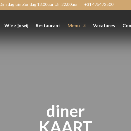
Dinsdag t/m Zondag 13.00uur t/m 22.00uur
+31 475472500
Wie zijn wij
Restaurant
Menu
Vacatures
Con
diner
KAART